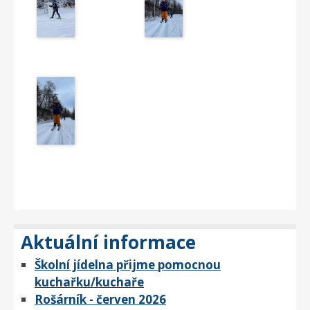
Aktuální informace
Školní jídelna přijme pomocnou
kuchařku/kuchaře
Rošárník - červen 2026