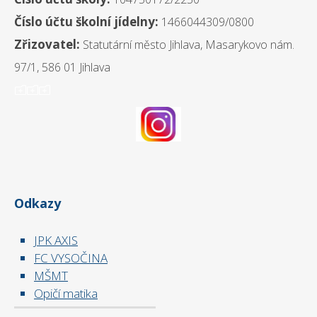
Číslo účtu školní jídelny:
1466044309/0800
Zřizovatel:
Statutární město Jihlava, Masarykovo nám.
97/1, 586 01 Jihlava
ooo
Odkazy
JPK AXIS
FC VYSOČINA
MŠMT
Opičí matika