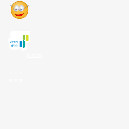
ooo
aaa
aaa