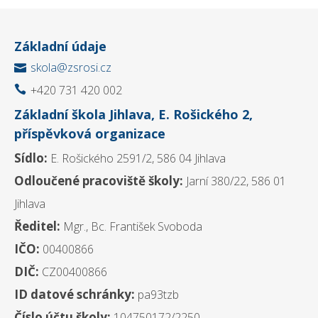
Základní údaje
skola@zsrosi.cz

+420 731 420 002

Základní škola Jihlava, E. Rošického 2,
příspěvková organizace
Sídlo:
E. Rošického 2591/2, 586 04 Jihlava
Odloučené pracoviště školy:
Jarní 380/22, 586 01
Jihlava
Ředitel:
Mgr., Bc. František Svoboda
IČO:
00400866
DIČ:
CZ00400866
ID datové schránky:
pa93tzb
Číslo účtu školy:
104750172/2250