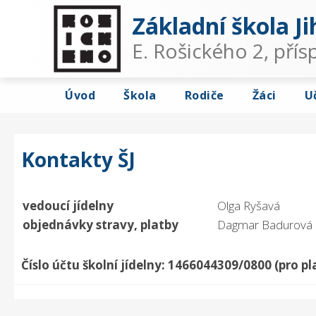
Základní škola Ji
E. Rošického 2, pří
Úvod
Škola
Rodiče
Žáci
U
Kontakty ŠJ
vedoucí jídelny
Olga Ryšavá
objednávky stravy, platby
Dagmar Badurová
Číslo účtu školní jídelny: 1466044309/0800
(pro p