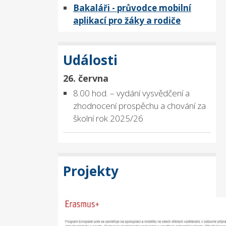
Bakaláři - průvodce mobilní
aplikací pro žáky a rodiče
Události
26. června
8.00 hod. – vydání vysvědčení a
zhodnocení prospěchu a chování za
školní rok 2025/26
Projekty