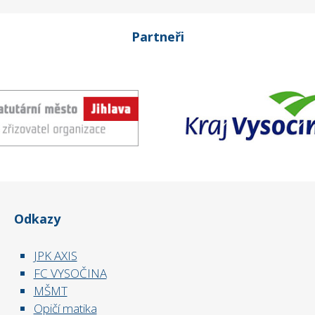
Partneři
Odkazy
JPK AXIS
FC VYSOČINA
MŠMT
Opičí matika