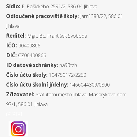
Sídlo:
E. Rošického 2591/2, 586 04 Jihlava
Odloučené pracoviště školy:
Jarní 380/22, 586 01
Jihlava
Ředitel:
Mgr., Bc. František Svoboda
IČO:
00400866
DIČ:
CZ00400866
ID datové schránky:
pa93tzb
Číslo účtu školy:
104750172/2250
Číslo účtu školní jídelny:
1466044309/0800
Zřizovatel:
Statutární město Jihlava, Masarykovo nám.
97/1, 586 01 Jihlava
ooo