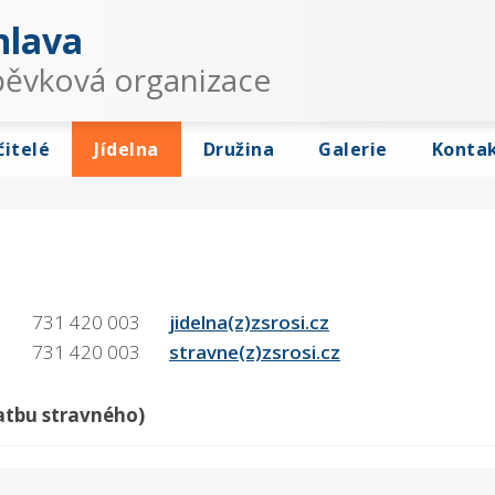
hlava
spěvková organizace
čitelé
Jídelna
Družina
Galerie
Konta
731 420 003
jidelna(z)zsrosi.cz
731 420 003
stravne(z)zsrosi.cz
latbu stravného)