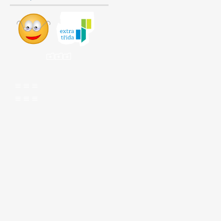
ooo
aaa
aaa