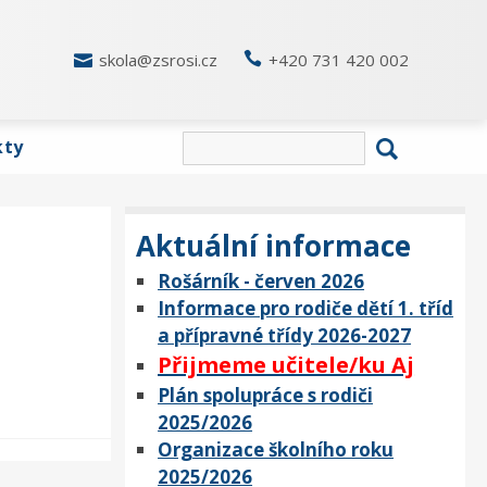

skola@zsrosi.cz

+420 731 420 002
kty
Aktuální informace
Rošárník - červen 2026
Informace pro rodiče dětí 1. tříd
a přípravné třídy 2026-2027
Přijmeme učitele/ku Aj
Plán spolupráce s rodiči
2025/2026
Organizace školního roku
2025/2026