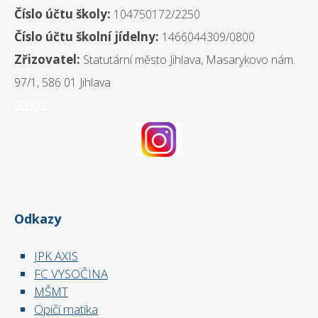
Číslo účtu školy:
104750172/2250
Číslo účtu školní jídelny:
1466044309/0800
Zřizovatel:
Statutární město Jihlava, Masarykovo nám.
97/1, 586 01 Jihlava
ooo
Odkazy
JPK AXIS
FC VYSOČINA
MŠMT
Opičí matika