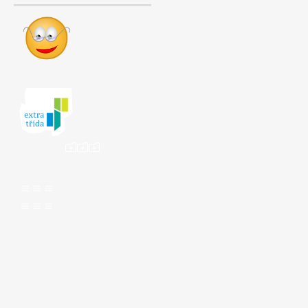
ooo
aaa
aaa