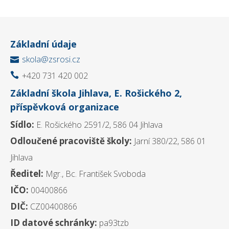
Základní údaje
skola@zsrosi.cz

+420 731 420 002

Základní škola Jihlava, E. Rošického 2,
příspěvková organizace
Sídlo:
E. Rošického 2591/2, 586 04 Jihlava
Odloučené pracoviště školy:
Jarní 380/22, 586 01
Jihlava
Ředitel:
Mgr., Bc. František Svoboda
IČO:
00400866
DIČ:
CZ00400866
ID datové schránky:
pa93tzb