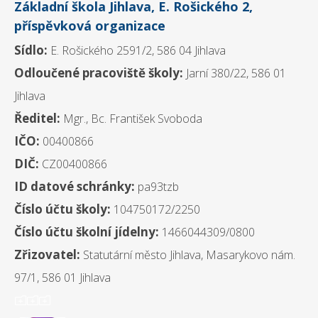
Základní škola Jihlava, E. Rošického 2,
příspěvková organizace
Sídlo:
E. Rošického 2591/2, 586 04 Jihlava
Odloučené pracoviště školy:
Jarní 380/22, 586 01
Jihlava
Ředitel:
Mgr., Bc. František Svoboda
IČO:
00400866
DIČ:
CZ00400866
ID datové schránky:
pa93tzb
Číslo účtu školy:
104750172/2250
Číslo účtu školní jídelny:
1466044309/0800
Zřizovatel:
Statutární město Jihlava, Masarykovo nám.
97/1, 586 01 Jihlava
ooo