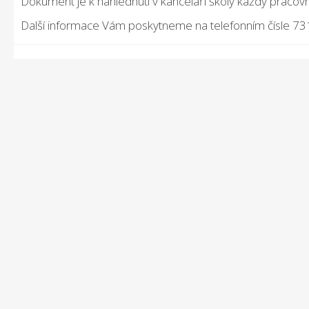
Dokument je k nahlédnutí v kanceláři školy každý pracov
Další informace Vám poskytneme na telefonním čísle 7