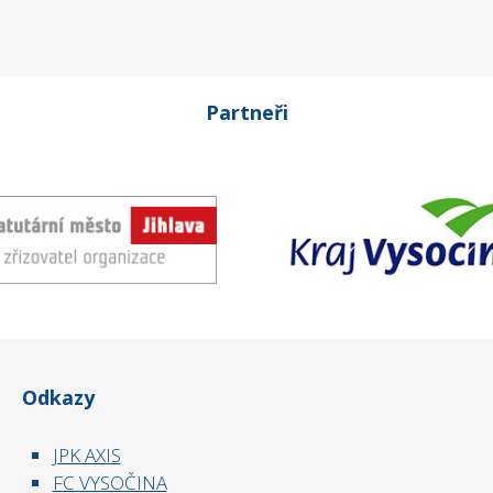
Partneři
Odkazy
JPK AXIS
FC VYSOČINA