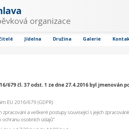
hlava
spěvková organizace
čitelé
Jídelna
Družina
Galerie
Konta
16/679 čl. 37 odst. 1 ze dne 27.4.2016 byl jmenován
ením EU 2016/679 (GDPR).
 zpracování a veškeré postupy související s jejich zpracován
ro ochranu osobních údajů".