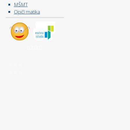
MŠMT
Opičí matika
ooo
aaa
aaa