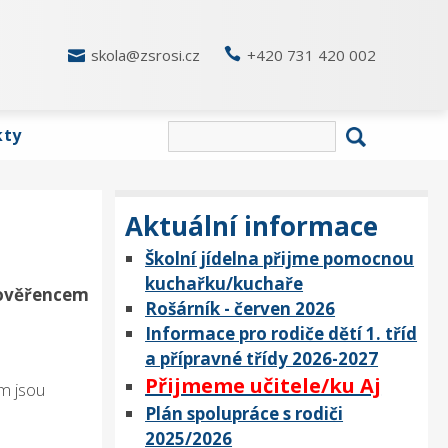

skola@zsrosi.cz

+420 731 420 002
kty
Aktuální informace
Školní jídelna přijme pomocnou
kuchařku/kuchaře
 pověřencem
Rošárník - červen 2026
Informace pro rodiče dětí 1. tříd
a přípravné třídy 2026-2027
Přijmeme učitele/ku Aj
ím jsou
Plán spolupráce s rodiči
2025/2026