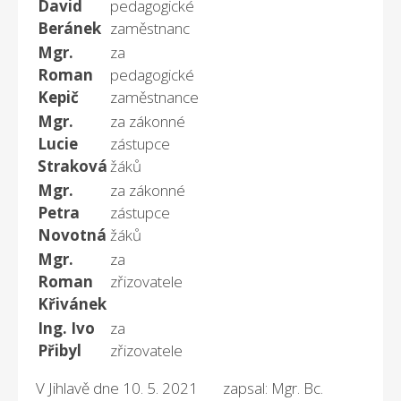
David
pedagogické
Beránek
zaměstnanc
Mgr.
za
Roman
pedagogické
Kepič
zaměstnance
Mgr.
za zákonné
Lucie
zástupce
Straková
žáků
Mgr.
za zákonné
Petra
zástupce
Novotná
žáků
Mgr.
za
Roman
zřizovatele
Křivánek
Ing. Ivo
za
Přibyl
zřizovatele
V Jihlavě dne 10. 5. 2021 zapsal: Mgr. Bc.