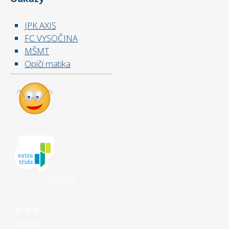
JPK AXIS
FC VYSOČINA
MŠMT
Opičí matika
ooo
aaa
aaa