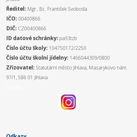
Ředitel:
Mgr., Bc. František Svoboda
IČO:
00400866
DIČ:
CZ00400866
ID datové schránky:
pa93tzb
Číslo účtu školy:
104750172/2250
Číslo účtu školní jídelny:
1466044309/0800
Zřizovatel:
Statutární město Jihlava, Masarykovo nám.
97/1, 586 01 Jihlava
ooo
Odkazy