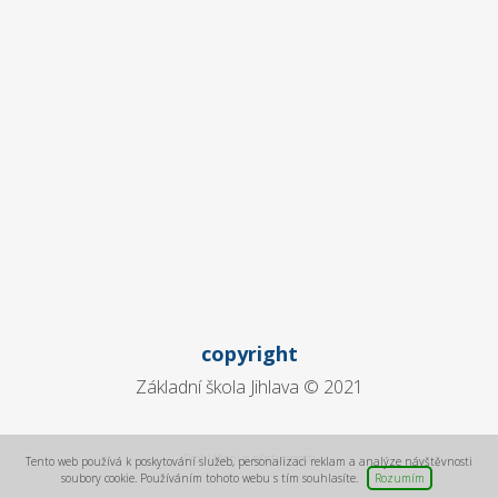
copyright
Základní škola Jihlava © 2021
Prohlášení o přístupnosti
Tento web používá k poskytování služeb, personalizaci reklam a analýze návštěvnosti
soubory cookie. Používáním tohoto webu s tím souhlasíte.
Rozumím