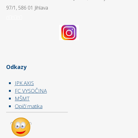
97/1, 586 01 Jihlava
ooo
Odkazy
JPK AXIS
FC VYSOČINA
MŠMT
Opičí matika