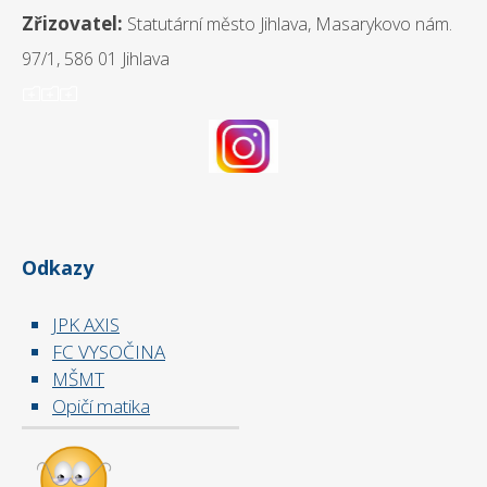
Zřizovatel:
Statutární město Jihlava, Masarykovo nám.
97/1, 586 01 Jihlava
ooo
Odkazy
JPK AXIS
FC VYSOČINA
MŠMT
Opičí matika