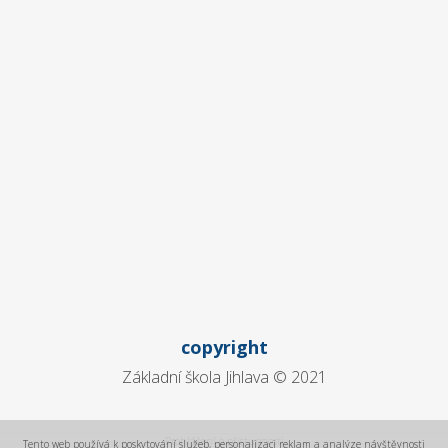
copyright
Základní škola Jihlava © 2021
Prohlášení o přístupnosti
Tento web používá k poskytování služeb, personalizaci reklam a analýze návštěvnosti