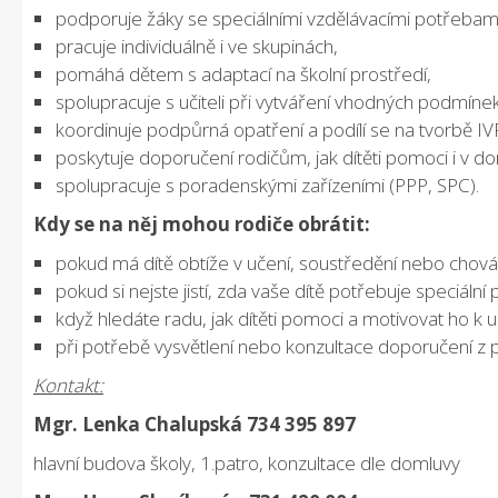
podporuje žáky se speciálními vzdělávacími potřebam
pracuje individuálně i ve skupinách,
pomáhá dětem s adaptací na školní prostředí,
spolupracuje s učiteli při vytváření vhodných podmínek
koordinuje podpůrná opatření a podílí se na tvorbě IV
poskytuje doporučení rodičům, jak dítěti pomoci i v do
spolupracuje s poradenskými zařízeními (PPP, SPC).
Kdy se na něj mohou rodiče obrátit:
pokud má dítě obtíže v učení, soustředění nebo chová
pokud si nejste jistí, zda vaše dítě potřebuje speciální
když hledáte radu, jak dítěti pomoci a motivovat ho k u
při potřebě vysvětlení nebo konzultace doporučení z 
Kontakt:
Mgr. Lenka Chalupská 734 395 897
hlavní budova školy, 1.patro, konzultace dle domluvy