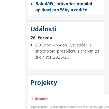
Bakaláři - průvodce mobilní
aplikací pro žáky a rodiče
Události
26. června
8.00 hod. – vydání vysvědčení a
zhodnocení prospěchu a chování za
školní rok 2025/26
Projekty