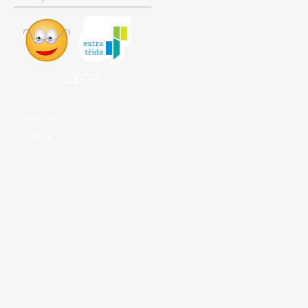
ooo
aaa
aaa