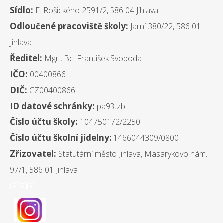
Sídlo:
E. Rošického 2591/2, 586 04 Jihlava
Odloučené pracoviště školy:
Jarní 380/22, 586 01
Jihlava
Ředitel:
Mgr., Bc. František Svoboda
IČO:
00400866
DIČ:
CZ00400866
ID datové schránky:
pa93tzb
Číslo účtu školy:
104750172/2250
Číslo účtu školní jídelny:
1466044309/0800
Zřizovatel:
Statutární město Jihlava, Masarykovo nám.
97/1, 586 01 Jihlava
ooo