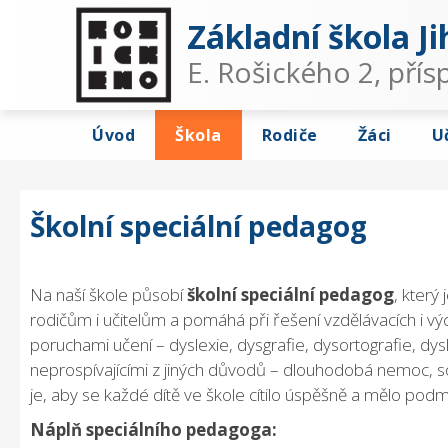
Základní škola Ji
E. Rošického 2, pří
Úvod
Škola
Rodiče
Žáci
U
Školní speciální pedagog
Na naší škole působí
školní speciální pedagog
, který
rodičům i učitelům a pomáhá při řešení vzdělávacích i výc
poruchami učení – dyslexie, dysgrafie, dysortografie, d
neprospívajícími z jiných důvodů – dlouhodobá nemoc, s
je, aby se každé dítě ve škole cítilo úspěšně a mělo podm
Náplň speciálního pedagoga: