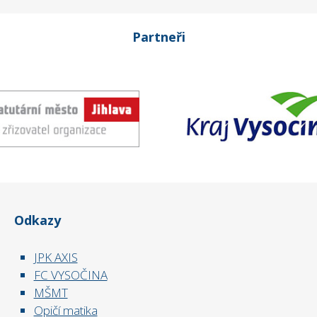
Partneři
Odkazy
JPK AXIS
FC VYSOČINA
MŠMT
Opičí matika