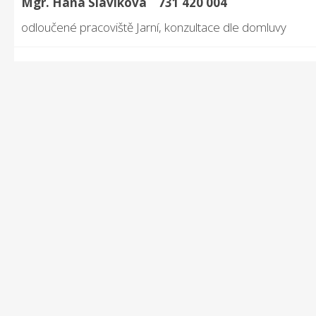
Mgr. Hana Slavíková 731 420 004
odloučené pracoviště Jarní, konzultace dle domluvy