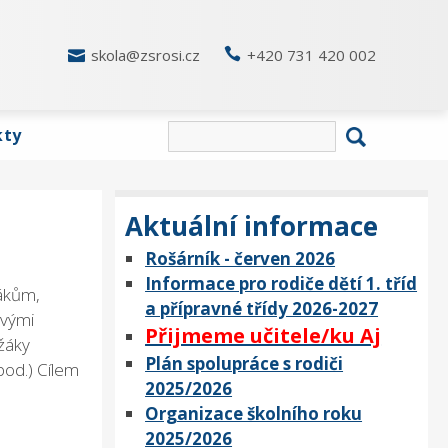

skola@zsrosi.cz

+420 731 420 002
kty
Aktuální informace
Rošárník - červen 2026
Informace pro rodiče dětí 1. tříd
žákům,
a přípravné třídy 2026-2027
ovými
Přijmeme učitele/ku Aj
žáky
Plán spolupráce s rodiči
pod.) Cílem
2025/2026
Organizace školního roku
2025/2026