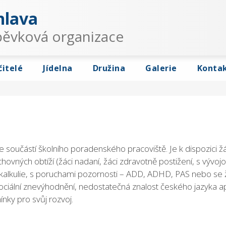
hlava
spěvková organizace
čitelé
Jídelna
Družina
Galerie
Konta
 je součástí školního poradenského pracoviště. Je k dispozici 
hovných obtíží (žáci nadaní, žáci zdravotně postižení, s vývoj
yskalkulie, s poruchami pozornosti – ADD, ADHD, PAS nebo se 
ociální znevýhodnění, nedostatečná znalost českého jazyka a
ínky pro svůj rozvoj.