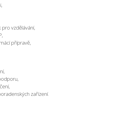
i,
 pro vzdělávání,
P,
mácí přípravě,
ní,
 podporu,
čení,
poradenských zařízení.