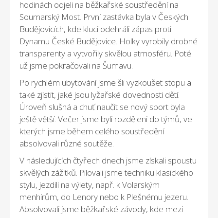
hodinách odjeli na běžkařské soustředění na
Soumarský Most. První zastávka byla v Českých
Budějovicích, kde kluci odehráli zápas proti
Dynamu České Budějovice. Holky vyrobily drobné
transparenty a vytvořily skvělou atmosféru. Poté
už jsme pokračovali na Šumavu.
Po rychlém ubytování jsme šli vyzkoušet stopu a
také zjistit, jaké jsou lyžařské dovednosti dětí.
Úroveň slušná a chuť naučit se nový sport byla
ještě větší. Večer jsme byli rozděleni do týmů, ve
kterých jsme během celého soustředění
absolvovali různé soutěže.
V následujících čtyřech dnech jsme získali spoustu
skvělých zážitků. Pilovali jsme techniku klasického
stylu, jezdili na výlety, např. k Volarským
menhirům, do Lenory nebo k Plešnému jezeru.
Absolvovali jsme běžkařské závody, kde mezi