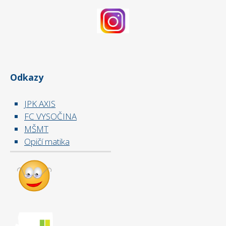
Odkazy
JPK AXIS
FC VYSOČINA
MŠMT
Opičí matika