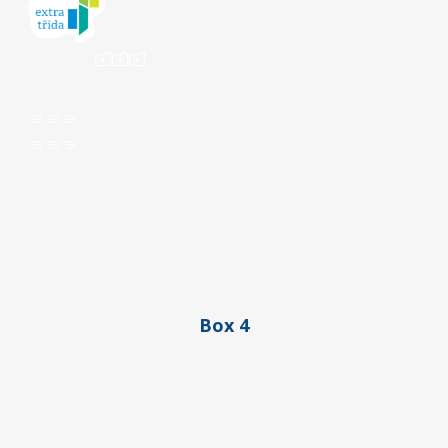
ooo
aaa
aaa
Box 4