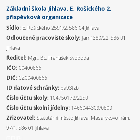
Základní škola Jihlava, E. Rošického 2,
příspěvková organizace
Sídlo:
E. Rošického 2591/2, 586 04 Jihlava
Odloučené pracoviště školy:
Jarní 380/22, 586 01
Jihlava
Ředitel:
Mgr., Bc. František Svoboda
IČO:
00400866
DIČ:
CZ00400866
ID datové schránky:
pa93tzb
Číslo účtu školy:
104750172/2250
Číslo účtu školní jídelny:
1466044309/0800
Zřizovatel:
Statutární město Jihlava, Masarykovo nám.
97/1, 586 01 Jihlava
ooo