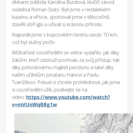
dívkami zvítězila Karolína Burdová, klučičí závod
ovládnul Roman Starý. Byli jsme v nedalekém
bazénu a vířivce, sportovali jsme v tělocvičně,
stavěli obří iglú a užívali si krásnou přírodu.
Najezdili jsme v kopcovitém terénu okolo 70 km,
což byl slušný počin.
Běžkařské soustředění se velice vydařilo, jak díky
žákům, kteří zaslouží pochvalu za svůj přístup, tak
díky pohodovému majiteli penzionu a také díky
našim učitelům Jonatanu Hánovi a Pavlu
Tvarůžkovi. Pokud si chcete prohlédnout, jak jsme
si soustředění užili, podívejte se na
video:
https://www.youtube.com/watch?
v=mVUnWqB8g1w