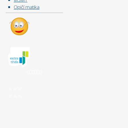
Opičí matika
ooo
aaa
aaa