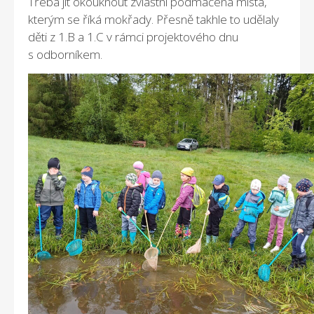
Třeba jít okouknout zvláštní podmáčená místa,
kterým se říká mokřady. Přesně takhle to udělaly
děti z 1.B a 1.C v rámci projektového dnu
s odborníkem.