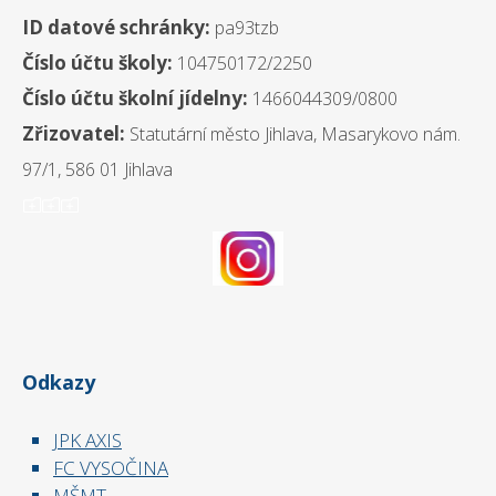
ID datové schránky:
pa93tzb
Číslo účtu školy:
104750172/2250
Číslo účtu školní jídelny:
1466044309/0800
Zřizovatel:
Statutární město Jihlava, Masarykovo nám.
97/1, 586 01 Jihlava
ooo
Odkazy
JPK AXIS
FC VYSOČINA
MŠMT