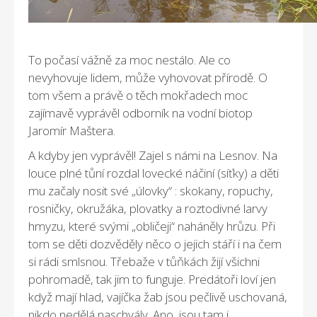
To počasí vážně za moc nestálo. Ale co
nevyhovuje lidem, může vyhovovat přírodě. O
tom všem a právě o těch mokřadech moc
zajímavě vyprávěl odborník na vodní biotop
Jaromír Maštera.
A kdyby jen vyprávěl! Zajel s námi na Lesnov. Na
louce plné tůní rozdal lovecké náčiní (síťky) a děti
mu začaly nosit své „úlovky“ : skokany, ropuchy,
rosničky, okružáka, plovatky a roztodivné larvy
hmyzu, které svými „obličeji“ naháněly hrůzu. Při
tom se děti dozvěděly něco o jejich stáří i na čem
si rádi smlsnou. Třebaže v tůňkách žijí všichni
pohromadě, tak jim to funguje. Predátoři loví jen
když mají hlad, vajíčka žab jsou pečlivě uschovaná,
nikdo nedělá naschvály. Ano, jsou tam i