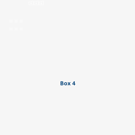
ooo
aaa
aaa
Box 4