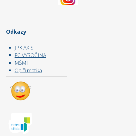
Odkazy
JPK AXIS
FC VYSOČINA
MŠMT
Opičí matika