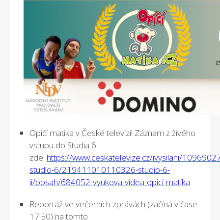
Opičí matika v České televizi! Záznam z živého
vstupu do Studia 6
zde:
https://www.ceskatelevize.cz/ivysilani/1096902
studio-6/219411010110326-studio-6-
ii/obsah/684052-vyukova-videa-opici-matika
Reportáž ve večerních zprávách (začíná v čase
17:50) na tomto