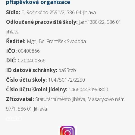
příspěvková organizace
Sídlo:
E. Rošického 2591/2, 586 04 Jihlava
Odloučené pracoviště školy:
Jarní 380/22, 586 01
Jihlava
Ředitel:
Mgr., Bc. František Svoboda
IČO:
00400866
DIČ:
CZ00400866
ID datové schránky:
pa93tzb
Číslo účtu školy:
104750172/2250
Číslo účtu školní jídelny:
1466044309/0800
Zřizovatel:
Statutární město Jihlava, Masarykovo nám.
97/1, 586 01 Jihlava
ooo