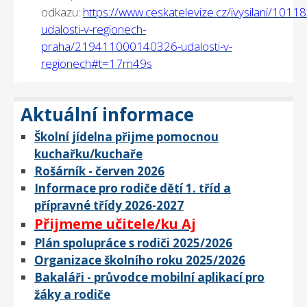
odkazu:
https://www.ceskatelevize.cz/ivysilani/101
udalosti-v-regionech-
praha/219411000140326-udalosti-v-
regionech#t=17m49s
Aktuální informace
Školní jídelna přijme pomocnou
kuchařku/kuchaře
Rošárník - červen 2026
Informace pro rodiče dětí 1. tříd a
přípravné třídy 2026-2027
Přijmeme učitele/ku Aj
Plán spolupráce s rodiči 2025/2026
Organizace školního roku 2025/2026
Bakaláři - průvodce mobilní aplikací pro
žáky a rodiče