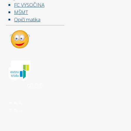
FC VYSOČINA
MŠMT
Opičí matika
ooo
aaa
aaa