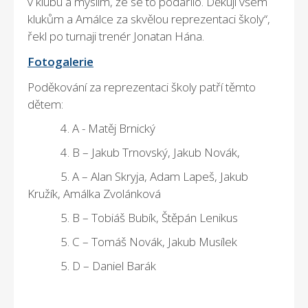
v klubu a myslím, že se to podařilo. Děkuji všem
klukům a Amálce za skvělou reprezentaci školy“,
řekl po turnaji trenér Jonatan Hána.
Fotogalerie
Poděkování za reprezentaci školy patří těmto
dětem:
4. A - Matěj Brnický
4. B – Jakub Trnovský, Jakub Novák,
5. A – Alan Skryja, Adam Lapeš, Jakub
Kružík, Amálka Zvolánková
5. B – Tobiáš Bubík, Štěpán Lenikus
5. C – Tomáš Novák, Jakub Musílek
5. D – Daniel Barák