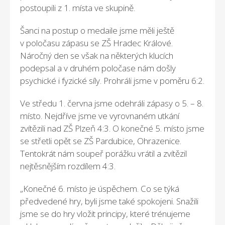
postoupili z 1. místa ve skupině.
Šanci na postup o medaile jsme měli ještě
v poločasu zápasu se ZŠ Hradec Králové.
Náročný den se však na některých klucích
podepsal a v druhém poločase nám došly
psychické i fyzické síly. Prohráli jsme v poměru 6:2.
Ve středu 1. června jsme odehráli zápasy o 5. – 8.
místo. Nejdříve jsme ve vyrovnaném utkání
zvítězili nad ZŠ Plzeň 4:3. O konečné 5. místo jsme
se střetli opět se ZŠ Pardubice, Ohrazenice.
Tentokrát nám soupeř porážku vrátil a zvítězil
nejtěsnějším rozdílem 4:3.
„Konečné 6. místo je úspěchem. Co se týká
předvedené hry, byli jsme také spokojeni. Snažili
jsme se do hry vložit principy, které trénujeme