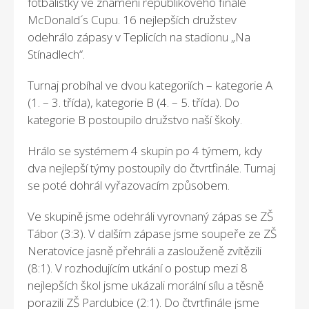
fotbalistky ve znamení republikového finále
McDonald´s Cupu. 16 nejlepších družstev
odehrálo zápasy v Teplicích na stadionu „Na
Stínadlech“.
Turnaj probíhal ve dvou kategoriích – kategorie A
(1. – 3. třída), kategorie B (4. – 5. třída). Do
kategorie B postoupilo družstvo naší školy.
Hrálo se systémem 4 skupin po 4 týmem, kdy
dva nejlepší týmy postoupily do čtvrtfinále. Turnaj
se poté dohrál vyřazovacím způsobem.
Ve skupině jsme odehráli vyrovnaný zápas se ZŠ
Tábor (3:3). V dalším zápase jsme soupeře ze ZŠ
Neratovice jasně přehráli a zaslouženě zvítězili
(8:1). V rozhodujícím utkání o postup mezi 8
nejlepších škol jsme ukázali morální sílu a těsně
porazili ZŠ Pardubice (2:1). Do čtvrtfinále jsme