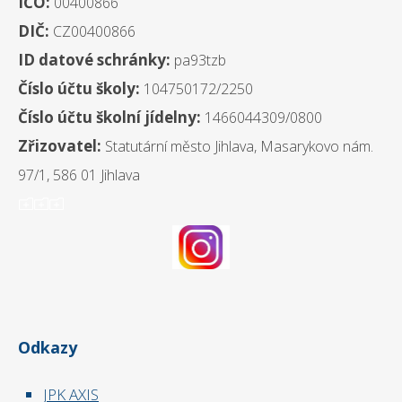
IČO:
00400866
DIČ:
CZ00400866
ID datové schránky:
pa93tzb
Číslo účtu školy:
104750172/2250
Číslo účtu školní jídelny:
1466044309/0800
Zřizovatel:
Statutární město Jihlava, Masarykovo nám.
97/1, 586 01 Jihlava
ooo
Odkazy
JPK AXIS