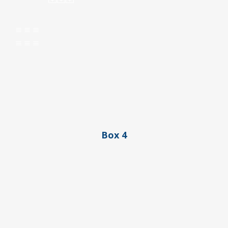
aaa
aaa
Box 4