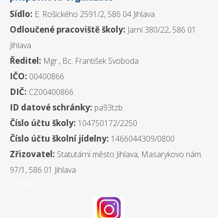
Sídlo:
E. Rošického 2591/2, 586 04 Jihlava
Odloučené pracoviště školy:
Jarní 380/22, 586 01
Jihlava
Ředitel:
Mgr., Bc. František Svoboda
IČO:
00400866
DIČ:
CZ00400866
ID datové schránky:
pa93tzb
Číslo účtu školy:
104750172/2250
Číslo účtu školní jídelny:
1466044309/0800
Zřizovatel:
Statutární město Jihlava, Masarykovo nám.
97/1, 586 01 Jihlava
ooo