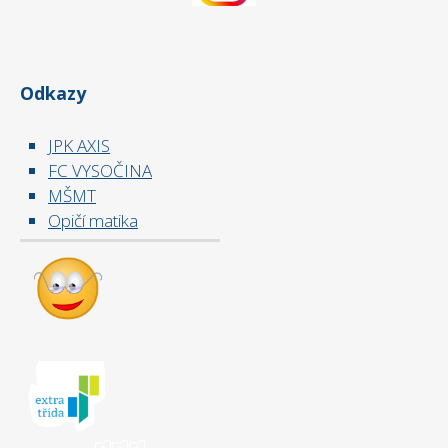
Odkazy
JPK AXIS
FC VYSOČINA
MŠMT
Opičí matika
ooo