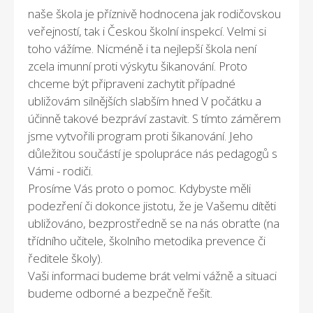
naše škola je příznivě hodnocena jak rodičovskou
veřejností, tak i Českou školní inspekcí. Velmi si
toho vážíme. Nicméně i ta nejlepší škola není
zcela imunní proti výskytu šikanování. Proto
chceme být připraveni zachytit případné
ubližovám silnějších slabším hned V počátku a
účinně takové bezpráví zastavit. S tímto záměrem
jsme vytvořili program proti šikanování. Jeho
důležitou součástí je spolupráce nás pedagogů s
Vámi - rodiči.
Prosíme Vás proto o pomoc. Kdybyste měli
podezření či dokonce jistotu, že je Vašemu dítěti
ubližováno, bezprostředně se na nás obraťte (na
třídního učitele, školního metodika prevence či
ředitele školy).
Vaši informaci budeme brát velmi vážně a situaci
budeme odborné a bezpečně řešit.