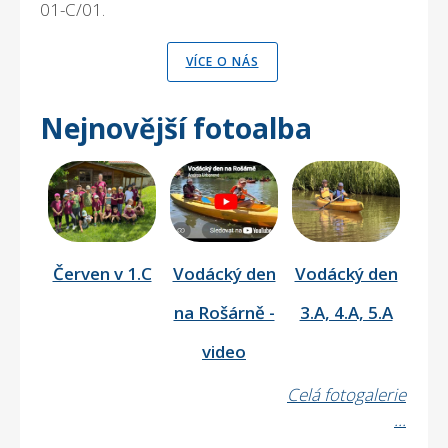
01-C/01.
VÍCE O NÁS
Nejnovější fotoalba
Červen v 1.C
Vodácký den
Vodácký den
na Rošárně -
3.A, 4.A, 5.A
video
Celá fotogalerie
...