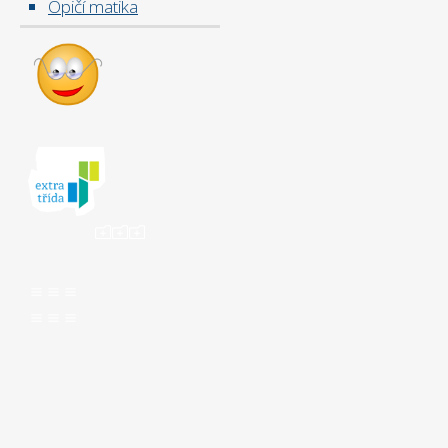
Opičí matika
ooo
aaa
aaa