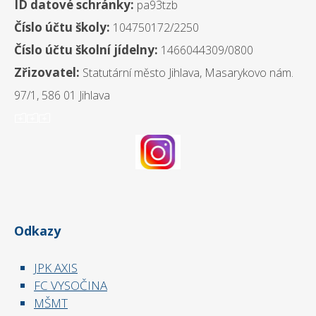
ID datové schránky:
pa93tzb
Číslo účtu školy:
104750172/2250
Číslo účtu školní jídelny:
1466044309/0800
Zřizovatel:
Statutární město Jihlava, Masarykovo nám.
97/1, 586 01 Jihlava
ooo
Odkazy
JPK AXIS
FC VYSOČINA
MŠMT